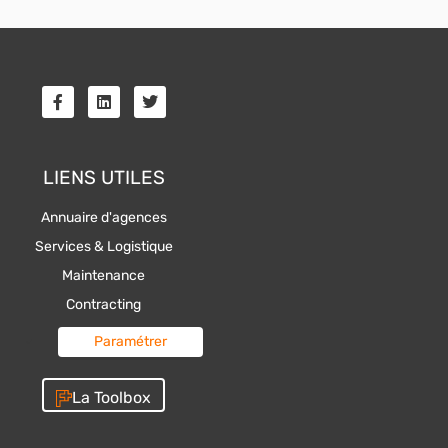
F
L
T
a
i
w
c
n
i
e
k
t
b
e
t
o
d
e
LIENS UTILES
o
i
r
k
n
Annuaire d'agences
-
f
Services & Logistique
Maintenance
Contracting
Paramétrer
La Toolbox