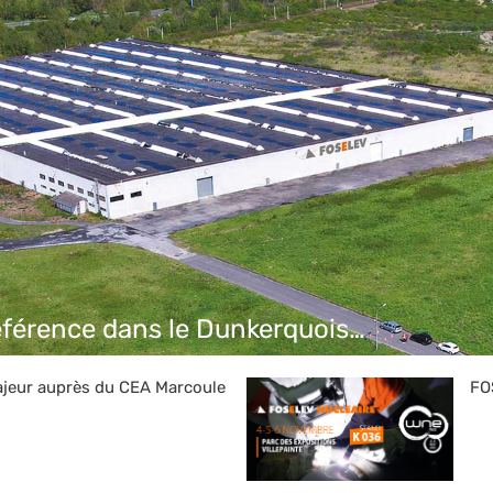
référence dans le Dunkerquois…
jeur auprès du CEA Marcoule
FO