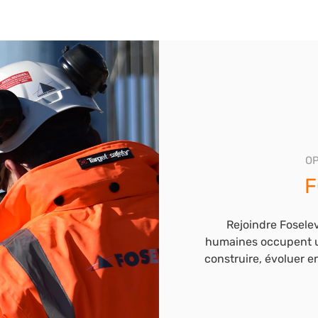
OP
F
Rejoindre Foselev
humaines occupent u
construire, évoluer en