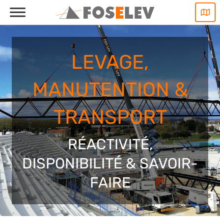
Aller
au
contenu
LEVAGE,
MANUTENTION &
TRANSPORT
RÉACTIVITÉ,
DISPONIBILITÉ & SAVOIR-
FAIRE