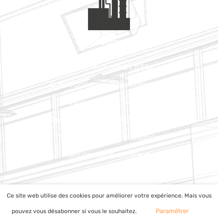
Pôle Contracting
Projets Multi-corps d'Etat
Construction d'unités complètes
Travaux neufs de tuyauterie
Conception d'Ensembles Process
Levages lourds & combinés
Manutentions complexes
Ce site web utilise des cookies pour améliorer votre expérience. Mais vous
Paramétrer
pouvez vous désabonner si vous le souhaitez.
Copyright © 2026
FOSELEV
| Propulsé par
Astra