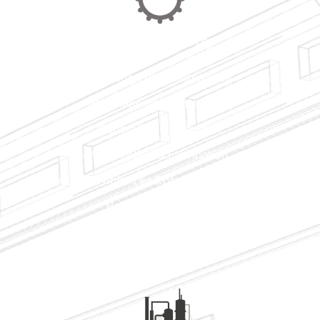
Pôle Maintenance
Opération de maintenance
Ingénierie de maintenance
Réparation & Entretien
Conception & Fabrication
Arrêts d'unités en Entreprise Générale
Nettoyage industriel
Environnement & Dépollution