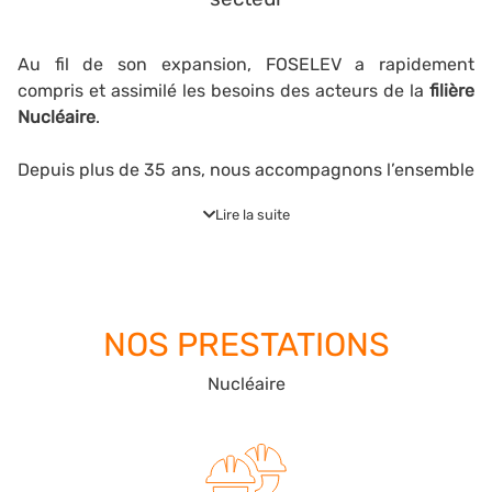
Au fil de son expansion, FOSELEV a rapidement
compris et assimilé les besoins des acteurs de la
filière
Nucléaire
.
Depuis plus de 35 ans, nous accompagnons l’ensemble
des donneurs d’ordres industriels dans la construction,
Lire la suite
le renouvellement et la modernisation de leurs
installations et de leurs outils de production.
Du projet de construction au démantèlement, nous
accompagnons les
entreprises du nucléaire
tout au
NOS PRESTATIONS
long du
cycle de vie de la centrale
et des installations,
en proposant une
solution industrielle
couvrant les
Nucléaire
besoins en
travaux neufs
et
maintenance
d’installations
.
Sur site comme en atelier, nous intervenons à tous les