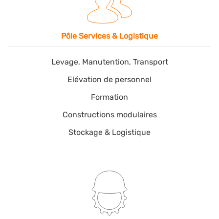
stades de votre projet, jusqu’à sa concrétisation. Dès la
phase de réflexion, nous mettons à votre disposition
nos
bureaux d’études spécialisés
ainsi que nos
Pôle Services & Logistique
compétences en
Ingénierie de maintenance
nécessaires à la réalisation de vos travaux.
Levage, Manutention, Transport
Nous déclinons par ailleurs une offre de services
Elévation de personnel
complémentaires intégrant le levage, le transport, la
Formation
manutention ou encore la location/vente d’ensembles
modulaires préfabriqués (bases vies, bureaux,
Constructions modulaires
réfectoires, vestiaires).
Stockage & Logistique
Entreprise prestataire du nucléaire
, nous intervenons
en toute confiance sur les
INB
(Installation nucléaire de
base) et les
CNPE
(Centrale nucléaire de production
d’électricité) de clients référents tels que
EDF, ORANO
(ex AREVA), SOCODEI
,
COMURHEX,
mais encore sur de
nombreuses autres installations liées à l’activité