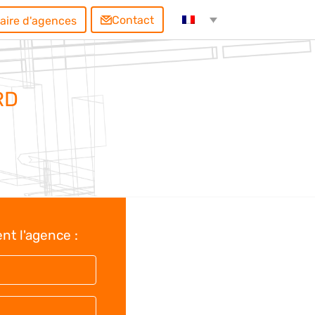
Contact
aire d'agences
RD
nt l'agence :