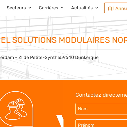
Secteurs
Carrières
Actualités
Annu
IEL SOLUTIONS MODULAIRES NO
erdam - ZI de Petite-Synthe
59640 Dunkerque
Contactez directeme