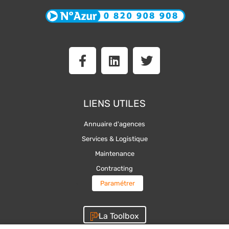
F
L
T
a
i
w
c
n
i
e
k
t
b
e
t
LIENS UTILES
o
d
e
o
i
r
Annuaire d'agences
k
n
Services & Logistique
-
Maintenance
f
Contracting
Paramétrer
La Toolbox