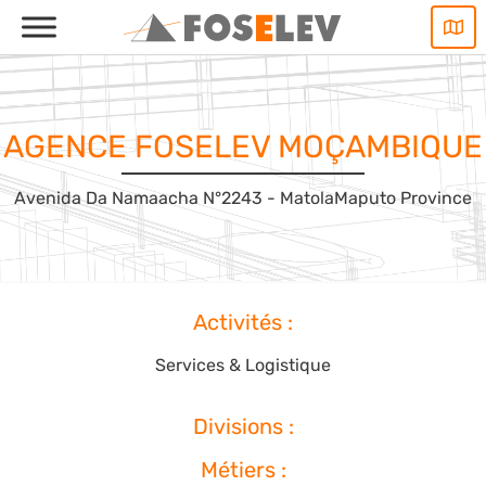
Aller
au
contenu
AGENCE FOSELEV MOÇAMBIQUE
Avenida Da Namaacha N°2243 - Matola
Maputo Province
Activités :
Services & Logistique
Divisions :
Métiers :