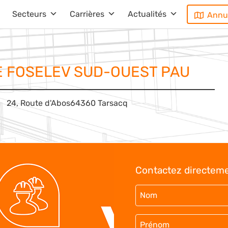
Secteurs
Carrières
Actualités
Annu
 FOSELEV SUD-OUEST PAU
24, Route d'Abos
64360 Tarsacq
Contactez directeme