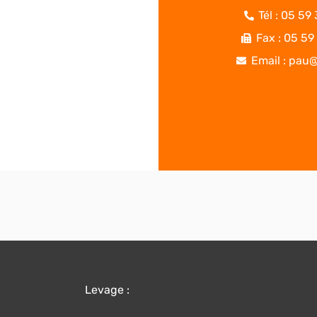
Tél : 05 59
Fax : 05 59
Email : pau@
Levage :