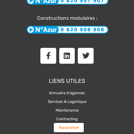
Constructions modulaires :
F
L
T
a
i
w
c
n
i
e
k
t
b
e
t
LIENS UTILES
o
d
e
o
i
r
Annuaire d'agences
k
n
Services & Logistique
-
Maintenance
f
Contracting
Paramétrer