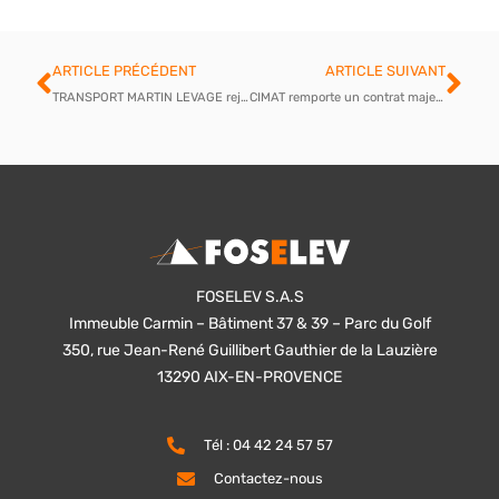
Précédent
Sui
ARTICLE PRÉCÉDENT
ARTICLE SUIVANT
TRANSPORT MARTIN LEVAGE rejoint le Groupe FOSELEV
CIMAT remporte un contrat majeur auprès du CEA Marcoule
FOSELEV S.A.S
Immeuble Carmin – Bâtiment 37 & 39 – Parc du Golf
350, rue Jean-René Guillibert Gauthier de la Lauzière
13290 AIX-EN-PROVENCE
Tél : 04 42 24 57 57
Contactez-nous