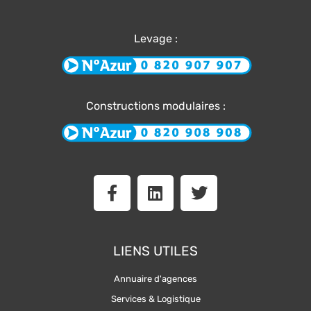
Levage :
Constructions modulaires :
F
L
T
a
i
w
c
n
i
e
k
t
b
e
t
LIENS UTILES
o
d
e
o
i
r
Annuaire d'agences
k
n
Services & Logistique
-