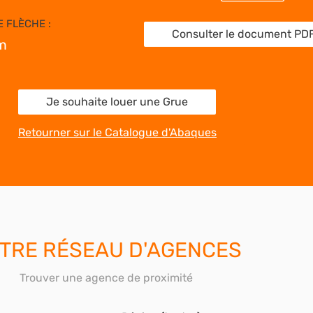
 FLÈCHE :
Consulter le document PD
m
Je souhaite louer une Grue
Retourner sur le Catalogue d'Abaques
TRE RÉSEAU D'AGENCES
Trouver une agence de proximité
Région