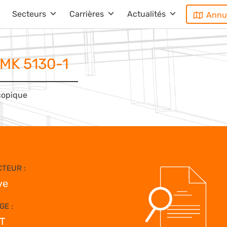
Secteurs
Carrières
Actualités
Annu
MK 5130-1
copique
TEUR :
ve
GE :
T