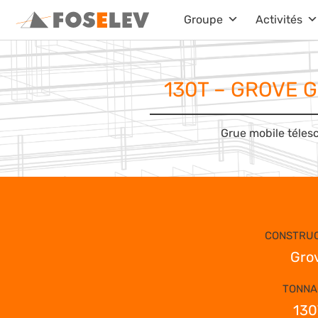
Aller
Groupe
Activités
au
contenu
130T – GROVE G
Grue mobile téles
CONSTRUC
Gro
TONNA
130