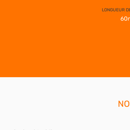
LONGUEUR DE
60
NO
Activité